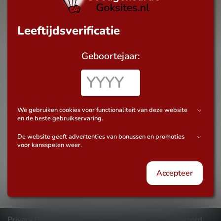
Leeftijdsverificatie
slot reviews
Geboortejaar:
Roll Out the Barrels
Proef de sfeer van een Beiers bierfestival met Roll Out the
Barrels! ?? Lees onze review en ontdek hoe je grote winsten
kunt behalen!
We gebruiken cookies voor functionaliteit van deze website
en de beste gebruikservaring.
De website geeft advertenties van bonussen en promoties
voor kansspelen weer.
Sponsor
Accepteer
Privacy Policy
Contact
Disclaimer
Verantwoord