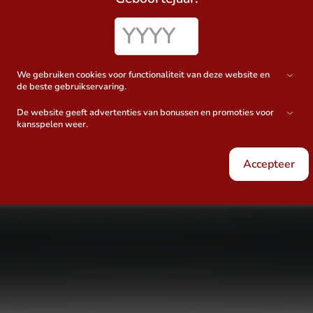
Lees meer
We gebruiken cookies voor functionaliteit van deze website en
de beste gebruikservaring.
De website geeft advertenties van bonussen en promoties voor
kansspelen weer.
Accepteer
twoord Spelen
Goedgekeurde Goksites België
Nederlandse
online casino
-, poker- en sportweddenschapwebsites 
r enige wijzigingen van de nederlandse wetgeving of fouten op dez
m in een (online) casino te mogen spelen of om deel te nemen aa
Copyright © 2012 - 2025