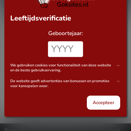
Leeftijdsverificatie
slot reviews
Geboortejaar:
Epic Joker
Duik in de wereld van klassieke fruitmachines met Epic
Joker van Relax Gaming. Simpel, spannend en vol
verrassingen!
We gebruiken cookies voor functionaliteit van deze website
en de beste gebruikservaring.
De website geeft advertenties van bonussen en promoties
voor kansspelen weer.
Sponsor
Accepteer
Privacy Policy
Contact
Disclaimer
Verantwoord