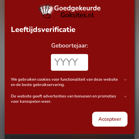
Leeftijdsverificatie
slot reviews
Geboortejaar:
Sunny Fruits: Hold and Win Slot
Lees onze review van Sunny Fruits: Hold and Win, een
fruitige slot met jackpots en spannende features. Perfect
voor elke casinofan!
We gebruiken cookies voor functionaliteit van deze website
en de beste gebruikservaring.
De website geeft advertenties van bonussen en promoties
voor kansspelen weer.
Accepteer