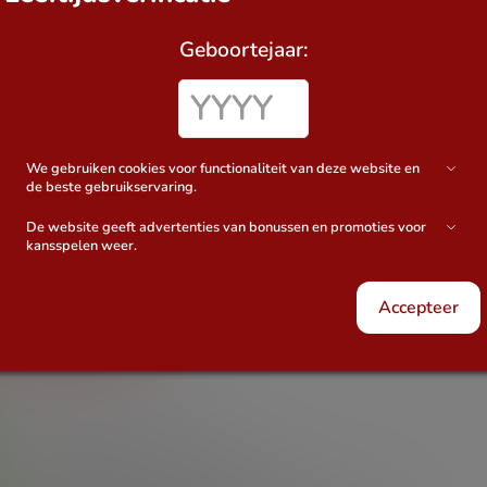
Geboortejaar:
slot reviews
Extra Juicy Megaways Slot
We gebruiken cookies voor functionaliteit van deze website en
Ontdek de fruitige sensatie van Extra Juicy Megaways!
de beste gebruikservaring.
Met 117649 manieren om te winnen, free spins en
De website geeft advertenties van bonussen en promoties voor
multipliers. Lees de review nu!
kansspelen weer.
Lees meer
Accepteer
slot reviews
20 Fruitata Wins Slot