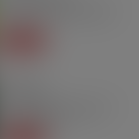
Ben jij fan van fruitautomaten? Ontdek de perfecte mix
van nostalgie en moderne gameplay met 20 Fruitata
Wins! ??
Lees meer
slot reviews
Lucky & Wild
Ontdek waarom Lucky & Wild van Amusnet een must-
play is! Klassieke fruitige stijl gecombineerd met
spannende wilds en scatters. ??
Lees meer