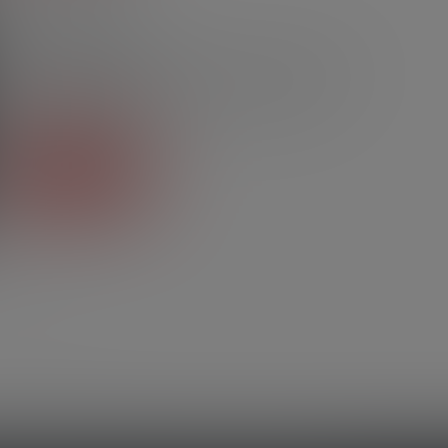
Wild Cherry
Duik in de nostalgie met Wild Cherry, een klassieke
fruitautomaat vol plezier en eenvoud. Lees onze
uitgebreide review!
Lees meer
2
3
»