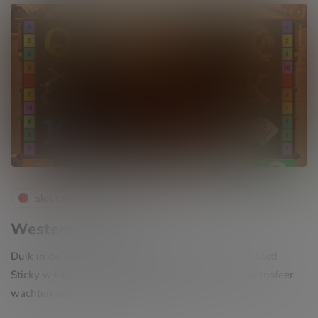
slot reviews
Western Jack Slot
Duik in de wereld van cowboys met Western Jack Slot!
Sticky wilds, gratis spins en een authentieke westernsfeer
wachten op je. Lees nu onze review!