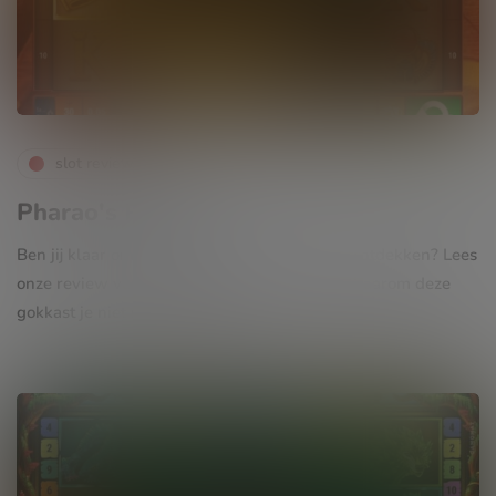
slot reviews
Pharao's Riches
Ben jij klaar om de rijkdom van de farao’s te ontdekken? Lees
onze review van Pharao’s Riches en ontdek waarom deze
gokkast je niet mag ontgaan!