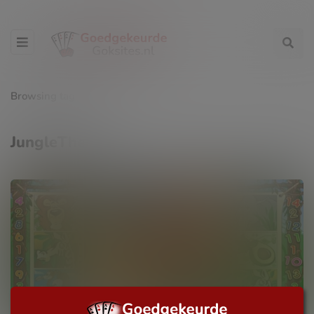
Browsing tag
JungleThema