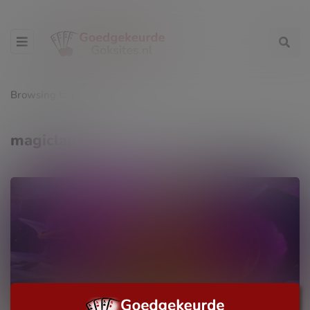
Browsing tag
magiclamp