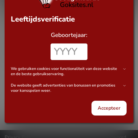
Leeftijdsverificatie
slot reviews
Geboortejaar:
Genie Nights Slot
Ontdek de magie van Genie Nights Slot! Betoverende
bonussen, unieke functies en veel plezier wachten op je.
Lees onze review nu!
We gebruiken cookies voor functionaliteit van deze website
en de beste gebruikservaring.
De website geeft advertenties van bonussen en promoties
voor kansspelen weer.
Sponsor
Accepteer
Privacy Policy
Contact
Disclaimer
Verantwoord