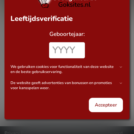
Leeftijdsverificatie
slot reviews
Geboortejaar:
Master Chen's Fortune
Benieuwd naar de Master Chen’s Fortune slot? Lees hier
alles over de features, RTP en gameplay van deze Aziatische
video slot!
We gebruiken cookies voor functionaliteit van deze website
en de beste gebruikservaring.
De website geeft advertenties van bonussen en promoties
voor kansspelen weer.
Sponsor
Accepteer
Privacy Policy
Contact
Disclaimer
Verantwoord