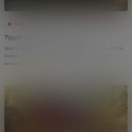
slot reviews
Yggdrasil The Tree of Life
Stap in de magische wereld van Yggdrasil The Tree of Life!
Ontdek alles over deze slot met 243 manieren om te
winnen. ?✨