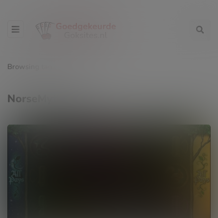
Browsing tag
NorseMythology