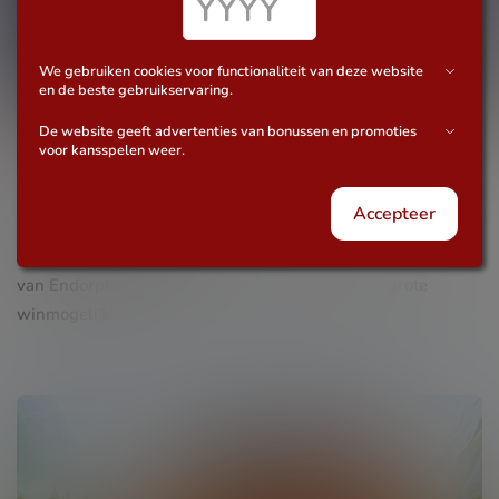
We gebruiken cookies voor functionaliteit van deze website
en de beste gebruikservaring.
De website geeft advertenties van bonussen en promoties
voor kansspelen weer.
slot reviews
Asgardians Slot
Accepteer
Stap in de wereld van Noorse goden met Asgardians Slot
van Endorphina. Ontdek spannende features en grote
winmogelijkheden!