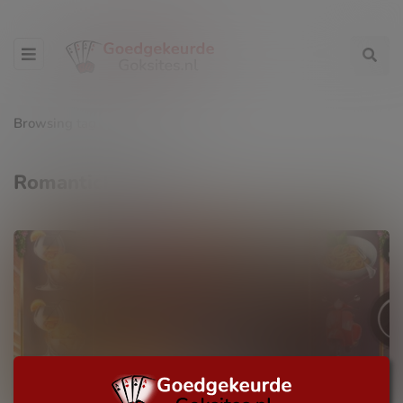
Browsing tag
RomanticHolidays