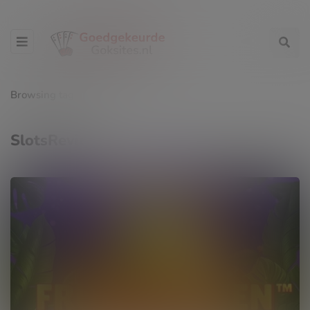
Browsing tag
SlotsReview