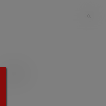
Sponsor