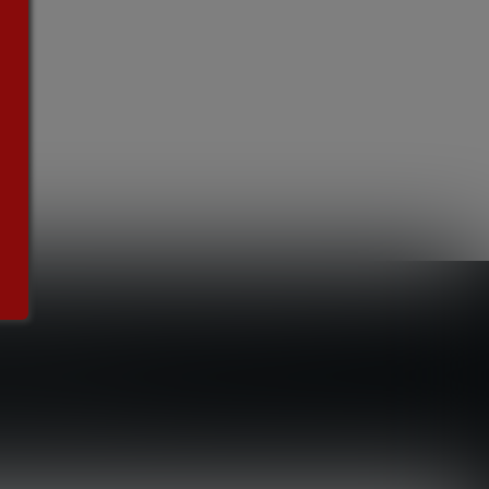
die goedgekeurd zijn door de nederlandse
e website.
n sportweddenschappen.