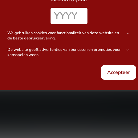
Lees meer
We gebruiken cookies voor functionaliteit van deze website en
de beste gebruikservaring.
De website geeft advertenties van bonussen en promoties voor
kansspelen weer.
Accepteer
twoord Spelen
Goedgekeurde Goksites België
Nederlandse
online casino
-, poker- en sportweddenschapwebsites 
r enige wijzigingen van de nederlandse wetgeving of fouten op dez
m in een (online) casino te mogen spelen of om deel te nemen aa
Copyright © 2012 - 2025