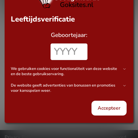
Leeftijdsverificatie
slot reviews
Geboortejaar:
Winfrey Treasures Slot
Beleef de magie van Winfrey Treasures, een slot vol
avontuur, schatten en unieke bonusfeatures. Lees nu onze
review!
We gebruiken cookies voor functionaliteit van deze website
en de beste gebruikservaring.
De website geeft advertenties van bonussen en promoties
voor kansspelen weer.
Sponsor
Accepteer
Privacy Policy
Contact
Disclaimer
Verantwoord