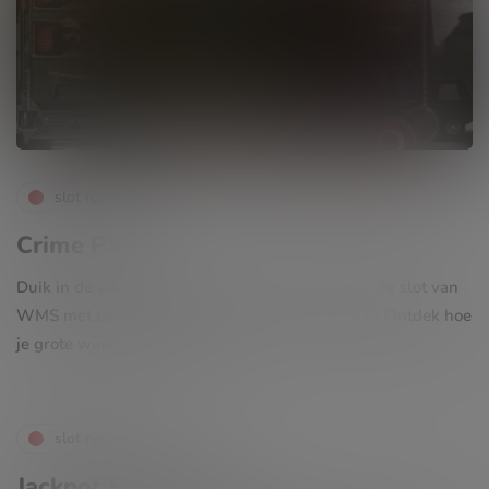
slot reviews
Crime Pays
Duik in de wereld van Crime Pays, een spannende slot van
WMS met bonusrondes, wilds en een hoge RTP! Ontdek hoe
je grote winsten kunt scoren.
slot reviews
Jackpot Block Party