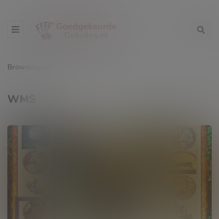
Browsing tag
WMS