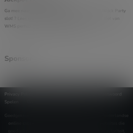
Ga mee naar een digitaal feestje met de Jackpot Block Party
slot! ? Lees onze review en ontdek waarom deze slot van
WMS perfect is voor een speelse avond.
Sponsor
Privacy Policy
Contact
Disclaimer
Verantwoord
Spelen
Goedgekeurde Goksites België
Goedgekeurde Goksites Nederland toont legale Nederlandse
online casino
-, poker- en sportweddenschapwebsites die
goedgekeurd zijn door de nederlandse kansspelautoriteit.