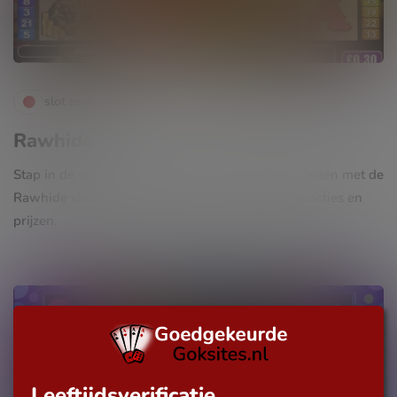
slot reviews
Rawhide
Stap in de wereld van cowboys en het Wilde Westen met de
Rawhide slot van WMS! Alles over gameplay, functies en
prijzen.
Leeftijdsverificatie