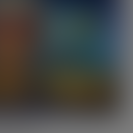
 Slot – screenshot