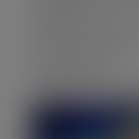
design en de gameplay. De slot bevat 5 rollen en 
spannende uitbetalingen.
Het RTP-percentage van 95,75% zorgt voor een rede
voor een balans tussen kleinere en grotere uitbeta
spelers als degenen die een uitdaging zoeken.
Grafisch meesterwerk
De visuals zijn werkelijk prachtig: van de zonson
zoals de Dreamcatcher en de Sun Scatters. Dit all
urenlang geboeid houdt.