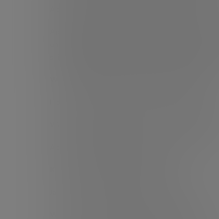
Apache Way een slot die je zeker moet proberen!
Apache Way van Red Tiger Gaming is een visueel 
unieke features zoals gratis spins en het ‘Ritueel
spirituele dimensie aan je spelervaring. Ideaal v
Wat is het RTP-percentage van Apache Way slot
Het RTP-percentage van Apache Way slot is 95,75%
Wat zijn de speciale features van Apache Way slo
Apache Way biedt speciale features zoals het ‘Rit
Kan ik Apache Way slot gratis spelen?
Ja, veel online casino’s bieden een demoversie van
Wie is de ontwikkelaar van Apache Way slot?