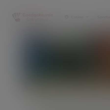
Casino
Sport
slot reviews
Apache Way Sl
Apache Way van Red Tiger Gaming is een vis
een spirituele reis door de cultuur van Nativ