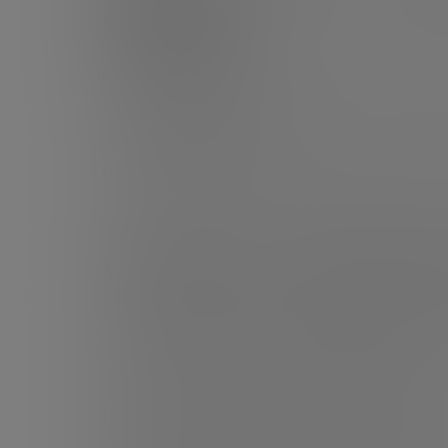
Gaming?
Red Tiger Gaming staat bekend om zijn hoogwaard
Met een combinatie van prachtige graphics, solide
onvergetelijke ervaring.
Het thema is perfect uitgewerkt en brengt de cultu
het plezier of om echte winsten te behalen, Apache
Conclusie: Is Apache 
Apache Way is een slot die zowel visueel als qua
spanning en beloning, en unieke features zoals het
op zoek is naar een slot met een spannend thema.
Hoewel de slot niet progressief is en geen bonuss
zeker de moeite waard. Als je houdt van medium vo