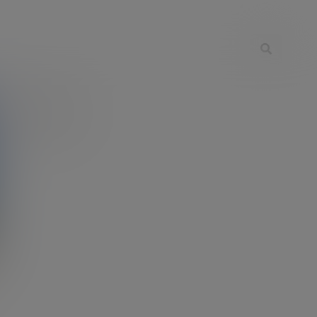
Sponsor