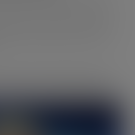
25 vaste winlijnen, waardoor elke draai kans biedt op
lijke kans op winst, terwijl de medium volatiliteit zorgt
lingen. Dit maakt de slot geschikt voor zowel casual
dergang op de achtergrond tot de gedetailleerde symbolen
es draagt bij aan een meeslepende spelervaring die je