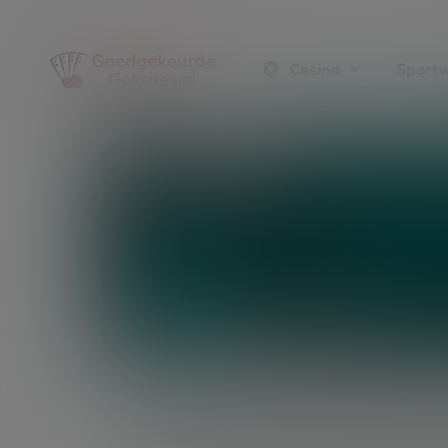
Casino
Sport
slot reviews
Bingo Keno
Bingo Keno is een unieke slot ontwikkeld doo
keno combineert voor een spannende online 