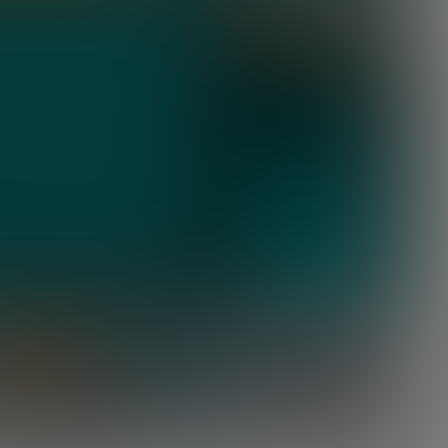
eno – screenshot