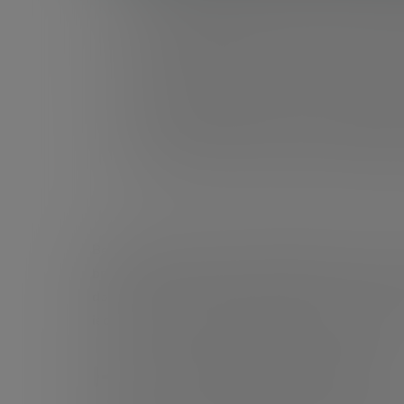
de trekking, waarbij ze proberen zoveel moge
Met de mogelijkheid om tussen 1 en 5 munten i
spel zowel casual spelers als high rollers vol
De aantrekkelijke graphics en intuïtieve gam
zowel op desktop als mobiele apparaten. Bove
te vergroten, zoals het kiezen van persoonli
ideaal voor wie op zoek is naar een vernieuw
Ben je klaar voor een unieke combinatie van bingo
brengt twee populaire spelconcepten samen voor 
doorgewinterde gokker bent of gewoon op zoek ben
iedereen. Lees verder om erachter te komen wat de
Hoe werkt Bingo Keno