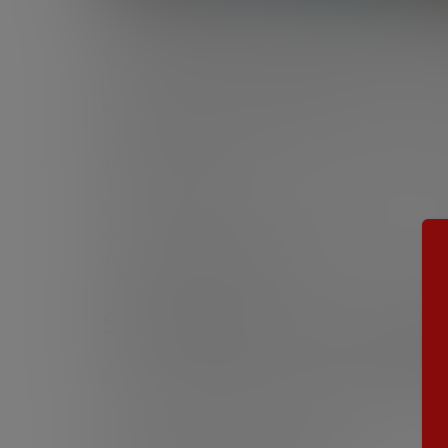
Gameontwikkelaar en 
Bingo Keno is ontwikkeld door NetEnt, een van de
bekend om hun hoogwaardige graphics, gebruiksvrie
geen uitzondering.
De graphics zijn helder en kleurrijk, wat direct je
intuïtief, zodat je snel aan de slag kunt. NetEnt h
desktop als mobiele apparaten.
Spelfuncties en inzet
Een van de grootste voordelen van Bingo Keno is de
tussen 1 en 5 munten in te zetten, afhankelijk van 