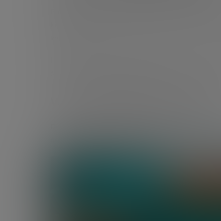
Bingo Keno combineert het beste van twee werelde
kiest en wacht tot de machine ze trekt. Het doel? 
winnen.
Het spel biedt flexibiliteit waarbij je tussen 1 en
spelers met een klein budget als high rollers. De 
Wat maakt Bingo Keno uniek?
De combinatie van strategie en geluk maakt deze sl
nummers kiezen en je lot een klein beetje beïnvloe