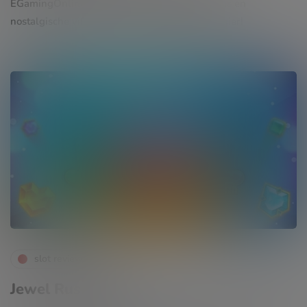
EGamingOnline. Ontdek de gameplay, functies en
nostalgische vibes. Lees de volledige review hier!
slot reviews
Jewel Rush Slot