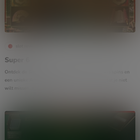
slot reviews
Super 6
Ontdek de Super 6 slot! Met 720 winlijnen, gratis spins en
een unieke Aziatische sfeer is dit een avontuur dat je niet
wilt missen. #Super6Slot