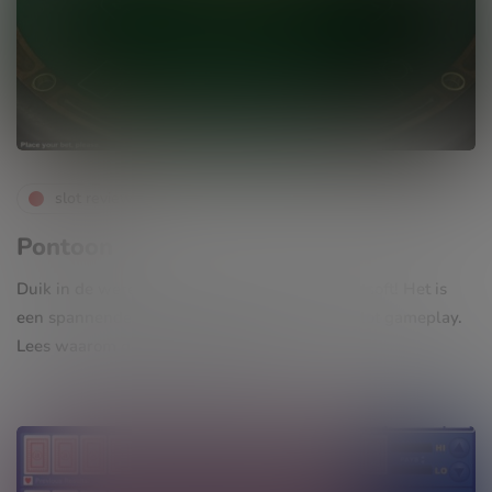
slot reviews
Pontoon
Duik in de wereld van de Pontoon slot van Betsoft! Het is
een spannende combinatie van blackjack en slot gameplay.
Lees waarom dit een must-play is!