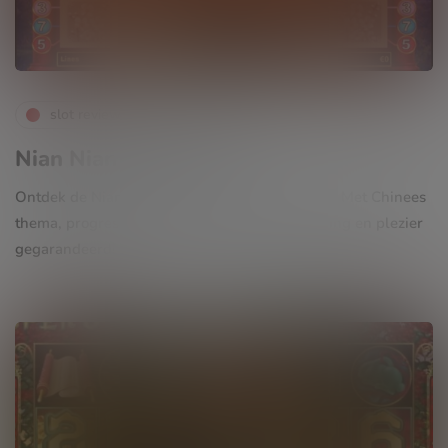
slot reviews
Nian Nian You Yu Slot
Ontdek de Nian Nian You Yu Slot van Playtech! Met Chinees
thema, progressieve jackpots en wilds. Spanning en plezier
gegarandeerd!