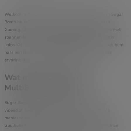
Welkom in de kleurrijke en verrukkelijke wereld van Sugar
Bomb MultiBoost, een online videoslot van Yggdrasil
Gaming. Dit spel combineert een speels candy-thema met
spannende functies zoals Cascading Symbols en gratis
spins. Of je nu een zoetekauw bent of gewoon op zoek bent
naar een leuke slot, Sugar Bomb MultiBoost biedt een
ervaring die je niet snel zult vergeten.
Wat maakt Sugar Bomb
MultiBoost speciaal?
Sugar Bomb MultiBoost is niet zomaar een gewone
videoslot. Met zijn 5 rollen, 3 rijen en maar liefst 576
manieren om te winnen, onderscheidt het zich van
traditionele spellen. Het candy-thema is overduidelijk en