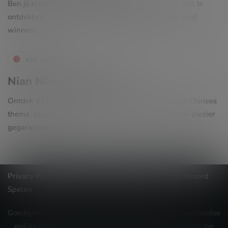
Ben jij klaar om de vurige Return Of The Phoenix slot te
ontdekken? ?? Lees onze review en ontdek hoe je kunt
winnen!
slot reviews
Nian Nian You Yu Slot
Ontdek de Nian Nian You Yu Slot van Playtech! Met Chinees
thema, progressieve jackpots en wilds. Spanning en plezier
gegarandeerd!
Privacy Policy
Contact
Disclaimer
Verantwoord
Spelen
Goedgekeurde Goksites België
Goedgekeurde Goksites Nederland toont legale Nederlandse
online casino
-, poker- en sportweddenschapwebsites die