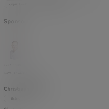
SugarBomb
YggdrasilGaming
Sponsor
1215 posts
AUTEUR VAN DIT ARTIKEL
Christiaan Bollen
articles