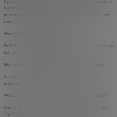
Cascading Symbols, het Top Tracker systeem en gratis spins,
biedt het een dynamische ervaring. Hoewel het RTP-
percentage aan de lage kant is, maken de gameplay en het
candy-thema dit meer dan goed.
Wat is de RTP van Sugar Bomb MultiBoost?
De RTP van Sugar Bomb MultiBoost is 94%, wat aan de lage
kant is in vergelijking met andere slots.
Hoe activeer ik gratis spins in Sugar Bomb MultiBoost?
Je kunt gratis spins activeren door drie of meer Bonus
symbolen te verzamelen op de rollen.
Wat zijn de unieke functies van Sugar Bomb MultiBoost?
Unieke functies zijn onder andere Cascading Symbols, het
Top Tracker systeem en de MultiBoost functie.