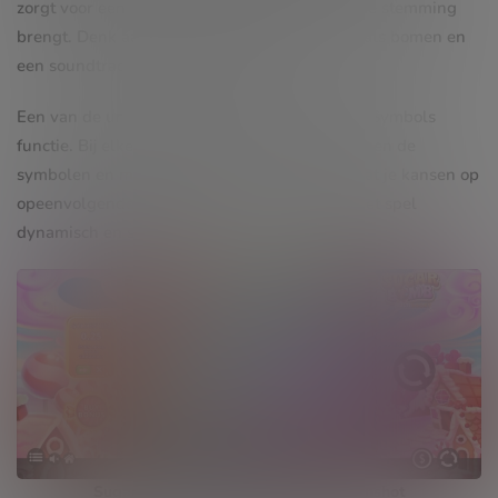
zorgt voor een vrolijke sfeer die je meteen in de stemming
brengt. Denk aan roze suikerdunes, lollipops als bomen en
een soundtrack die je energie geeft.
Een van de unieke elementen is de Cascading Symbols
functie. Bij elke winnende combinatie verdwijnen de
symbolen en maken ze plaats voor nieuwe, wat je kansen op
opeenvolgende winsten vergroot. Dit maakt het spel
dynamisch en spannend!
Sugar Bomb MultiBoost Slot – screenshot