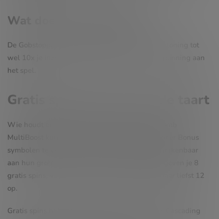
Wat doet de Gobstopper?
De Gobstopper symbolen bieden een directe beloning tot
wel 10x je inzet. Dit geeft een extra laag van spanning aan
het spel.
Gratis spins: de kers op de taart
Wie houdt er niet van gratis spins? In Sugar Bomb
MultiBoost kun je deze activeren door drie of meer Bonus
symbolen te verzamelen. Deze symbolen zijn herkenbaar
aan hun grote roze donutvorm. Drie symbolen geven je 8
gratis spins, vier geven er 10, en vijf leveren maar liefst 12
op.
Gratis spins behouden alle basisfuncties, zoals Cascading