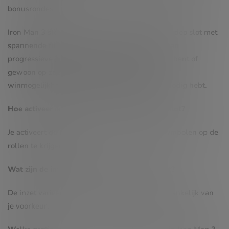
bonusrondes.
Iron Man 3 slot van Playtech is een actievolle video slot met
spannende functies zoals gratis spins, respins en
progressieve jackpots. Of je nu een Marvel-fan bent of
gewoon op zoek bent naar een slot met veel
winmogelijkheden, dit spel biedt alles wat je nodig hebt.
Hoe activeer ik de bonusronde in Iron Man 3 slot?
Je activeert de bonusronde door drie scatter symbolen op de
rollen te krijgen.
Wat zijn de inzetlimieten voor Iron Man 3 slot?
De inzet varieert van €0,25 tot €10 per lijn, afhankelijk van
je voorkeur.