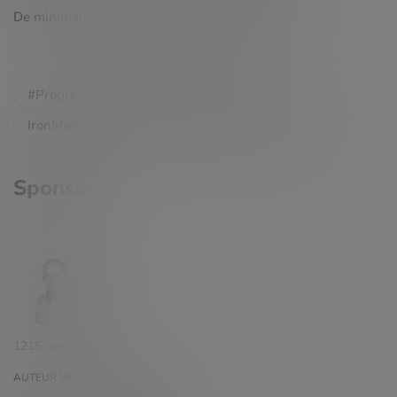
De minimale inzet is slechts €0,25 per draai.
#ProgressiveJackpot
CasinoGames
IronMan3Slot
MarvelSlots
playtech
Sponsor
1215 posts
AUTEUR VAN DIT ARTIKEL