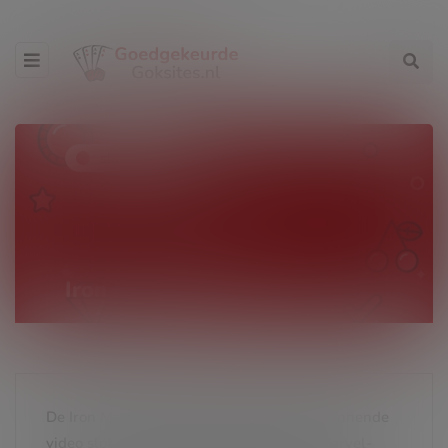
slot reviews
Iron Man 3 Slot
De Iron Man 3 slot van Playtech is een spannende
video slot die de actie van de populaire Marvel-