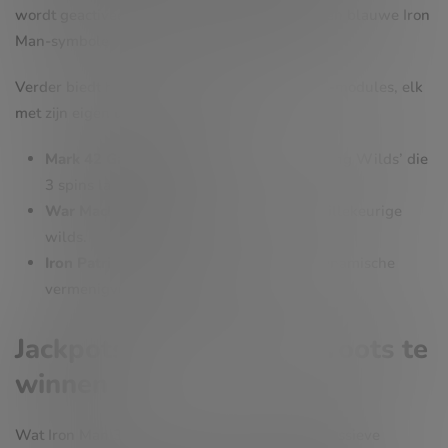
wordt geactiveerd wanneer je de rode, grijze en blauwe Iron
Man-symbolen op de rollen 1, 3 en 5 krijgt.
Verder biedt het spel drie soorten gratis spins-modules, elk
met zijn eigen unieke voordelen:
Mark 42 Game:
10 gratis spins met ‘Freezing Wilds’ die
3 spins lang blijven staan.
War Machine Game:
8 gratis spins met willekeurige
wilds.
Iron Patriot Game:
15 gratis spins met dynamische
vermenigvuldigers van 2x tot 5x.
Jackpots: Een kans om groots te
winnen
Wat Iron Man 3 echt onderscheidt, is de progressieve