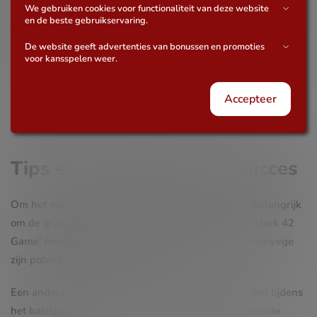
Iron Man 3 slot een breed scala aan inzetmogelijkheden. Of
We gebruiken cookies voor functionaliteit van deze website
je nu een beginner bent of een ervaren speler, er is voor
en de beste gebruikservaring.
ieder wat wils. De minimale inzet is slechts €0,25 per draai,
De website geeft advertenties van bonussen en promoties
terwijl high rollers tot €10 per lijn kunnen inzetten.
voor kansspelen weer.
Bovendien is het spel uitgerust met autoplay en een
Accepteer
multiplierfunctie, waardoor je nog meer controle hebt over
je spel.
Tips en strategieën voor succes
Om het meeste uit Iron Man 3 slot te halen, is het belangrijk
om de gratis spins-functies goed te begrijpen. De ‘Mark 42
Game’ met Freezing Wilds wordt vaak geprezen vanwege
zijn potentieel voor grote winsten.
Een andere strategie is om je inzetten laag te houden tijdens
het basisgame en je kansen te maximaliseren tijdens de