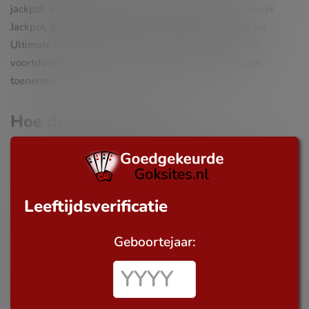
jackpot. Het spel biedt vier niveaus van jackpots: Power
Jackpot, Extra Power Jackpot, Super Power Jackpot en
Ultimate Power Jackpot. Elk van deze jackpots groeit
voortdurend, waardoor je kansen op enorme winsten
toenemen.
Hoe de jackpot werkt
De jackpot kan willekeurig worden geactiveerd tijdens het
spelen. Zodra dit gebeurt, krijg je de kans om een van de
vier jackpots te winnen door een eenvoudig bonusspel.
Leeftijdsverificatie
Waarom kiezen voor Iron Man 3
Geboortejaar:
slot?
Naast de geweldige graphics en spannende functies, biedt