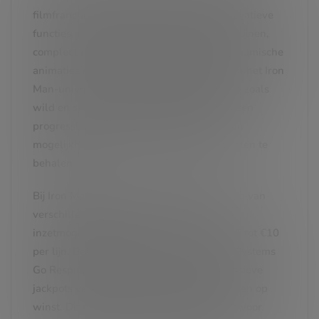
filmfranchise combineert met diverse innovatieve
functies. Het spel heeft 5 rollen en 25 winlijnen,
compleet met futuristische graphics en dynamische
animaties die de spelers onderdompelen in het Iron
Man-universum. Met unieke bonusfuncties zoals
wild en scatter symbolen, gratis spins en een
progressieve jackpot biedt deze slot tal van
mogelijkheden voor spelers om grote winsten te
behalen.
Bij Iron Man 3 slot kunnen spelers genieten van
verschillende gratis spins-modules en
inzetmogelijkheden die variëren van €0,25 tot €10
per lijn. Belangrijke functies zoals de 'All Systems
Go Respin' en de vier niveaus van progressieve
jackpots verhogen de spanning en de kansen op
winst. Dit maakt het een geweldige keuze voor