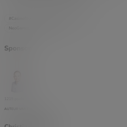
#CasinoSlot
blackjack
Gokken
NeoGames
strategie
Sponsor
1215 posts
AUTEUR VAN DIT ARTIKEL
Christiaan Bollen