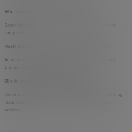
Wie is de ontwikkelaar van Boom Brothers?
Boom Brothers is ontwikkeld door NetEnt, een bekende
spelprovider.
Heeft Boom Brothers een ‘Second Chance’-feature?
Ja, na een verliezende spin kan willekeurig de ‘Second
Chance’-feature geactiveerd worden.
Zijn de uitbetalingen bij Boom Brothers hoog?
De uitbetalingen voor reguliere symbolen zijn relatief laag,
maar de bonusspellen bieden potentieel voor hogere
winsten.