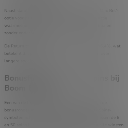
Naast standaard spins heeft Boom Brothers een ‘Max Bet’-
optie voor de hoogste inzet en een ‘Autoplay’-functie
waarmee je meerdere spins achter elkaar kunt draaien
zonder onderbreking.
De Return to Player (RTP) is een aantrekkelijke 96,4%, wat
betekent dat je goede kansen hebt om te winnen over
langere speelsessies.
Bonusfuncties en Free Spins bij
Boom Brothers
Een van de hoogtepunten van Boom Brothers zijn de
bonusrondes en free spins. Bij drie of meer Free Spins-
symbolen activeer je de gratis spins, waarbij je tussen de 8
en 50 spins kunt ontvangen. Bovendien worden alle winsten