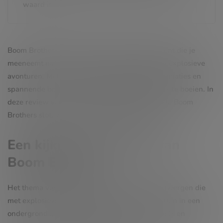
waard is.
Boom Brothers is een opvallende slot van NetEnt die je
meeneemt naar de wereld van mijnwerkers en explosieve
avonturen. Met zijn unieke thema, grappige animaties en
spannende bonusrondes weet deze slot spelers te boeien. In
deze review verkennen we alle aspecten van de Boom
Brothers slot, van gameplay tot uitbetalingen.
Een kijkje in het thema van
Boom Brothers
Het thema van Boom Brothers draait om drie dwergen die
met explosieve kracht op zoek gaan naar schatten in een
ondergrondse mijn. De sfeer van de slot is speels en