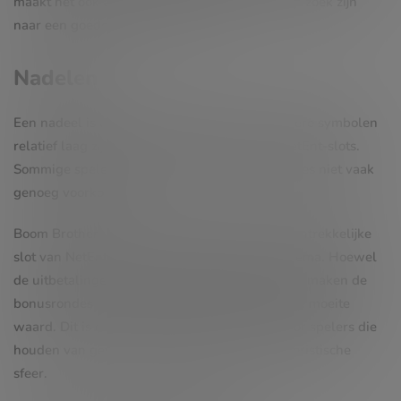
maakt het ook aantrekkelijk voor spelers die op zoek zijn
naar een goede kans om te winnen.
Nadelen
Een nadeel is dat de uitbetalingen voor reguliere symbolen
relatief laag zijn in vergelijking met andere NetEnt-slots.
Sommige spelers vinden ook dat de bonusrondes niet vaak
genoeg voorkomen.
Boom Brothers is een spannende en visueel aantrekkelijke
slot van NetEnt met een uniek mijnwerkers-thema. Hoewel
de uitbetalingen niet altijd indrukwekkend zijn, maken de
bonusrondes en grappige animaties het spel de moeite
waard. Dit is een slot die vooral geschikt is voor spelers die
houden van gevarieerde features en een humoristische
sfeer.