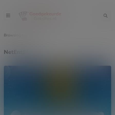
Browsing tag
NetEntSlots