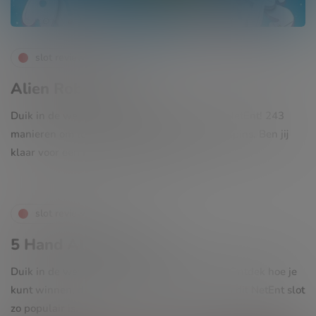
slot reviews
Alien Robots Slot
Duik in de wereld van Alien Robots slot van NetEnt! 243
manieren om te winnen, sticky wilds en free spins. Ben jij
klaar voor een buitenaardse ervaring?
slot reviews
5 Hand All American
Duik in de wereld van 5 Hand All American! Ontdek hoe je
kunt winnen, de beste strategieën en waarom dit NetEnt slot
zo populair is.