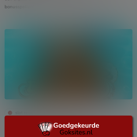
bonusspellen!
slot reviews
East Sea Dragon King Slot