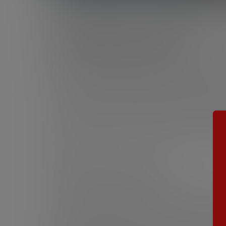
Gameplay en functies:
Dragon bijzonder?
De gameplay van Celestial Dragon is zowel toeg
volatiliteit biedt het spel een goede balans tusse
en het Pearl Bonus-spel voegen een extra laag toe
Een van de meest opvallende functies is de Yin-Ya
je er drie of meer op de rollen krijgt. Tijdens de g
winsten.
Wat kun je winnen?
Met de maximale uitbetaling van 3.750x je inzet pe
prijzen. Daarnaast zorgen de bonusrondes voor ext