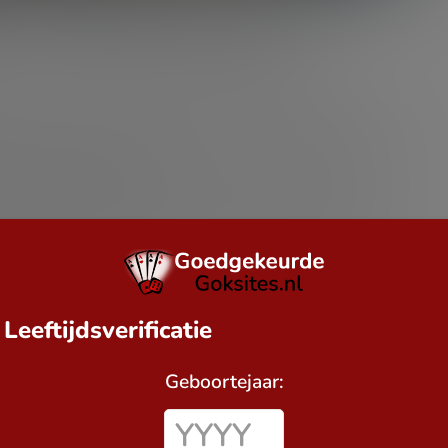
 wat maakt Celestial
ankelijk als spannend. Met een RTP van 95.51% en medium
n risico en beloning. De Wild symbolen, Scatter symbolen
 aan de speelervaring.
ng Scatter. Deze symbolen activeren gratis spins wanneer
ratis spins kun je parels verzamelen die zorgen voor extra
Leeftijdsverificatie
Geboortejaar:
r spin, biedt Celestial Dragon een serieuze kans op grote
ra spanning en potentieel hogere uitbetalingen.