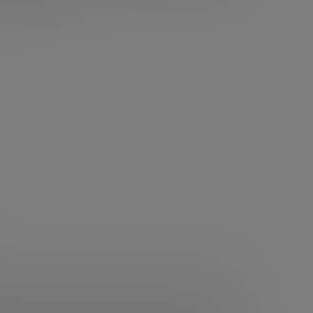
 een overzicht:
len, vooral als je geniet van slots met een Aziatisch