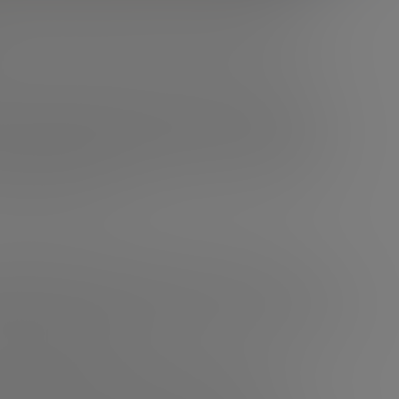
tussen risico en beloning. Met unieke bonusfuncties
waar spelers parels kunnen verzamelen voor extra
en meeslepende sfeer die spelers naar een wereld
 een lager aantal winlijnen heeft en de RTP niet zeer
ken de schoonheid van het spel en de kans op maximale
n de moeite waard. Celestial Dragon is een aanrader
spannende gameplay.
ial Dragon slot! Deze magische video slot van CT
nese legendes, compleet met draken, Yin-Yang symbolen en
 net begint, deze slot heeft genoeg te bieden. Lees verder
, bonussen en meer!
Celestial Dragon slot