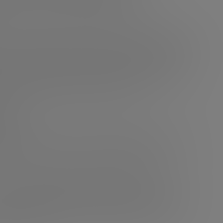
het spel echt tot leven komt. De Wild symbolen vervangen
n, terwijl de Scatter symbolen gratis spins activeren.
ens de gratis spins verzamel je parels die extra prijzen
er je beloning aan het einde van de ronde.
cces
onderdelen van het spel. Met maximaal 20 gratis spins kun
el niet alleen spannend, maar ook potentieel zeer
de Celestial Dragon slot