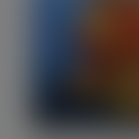
Celestial Dr