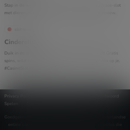
Stap in de wereld van Mad Dash, een spannende race-slot
met dieren en multipliers! Lees onze uitgebreide review.
slot reviews
Cinderella
Duik in de sprookjeswereld van de Cinderella slot! Gratis
spins, wild symbolen en magische winsten wachten op je.
#CasinoSlot #Cinderella
Privacy Policy
Contact
Disclaimer
Verantwoord
Spelen
Goedgekeurde Goksites België
Goedgekeurde Goksites Nederland toont legale Nederlandse
online casino
-, poker- en sportweddenschapwebsites die