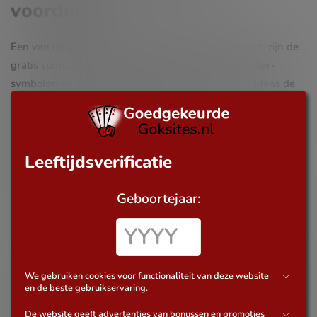
voordelen
Een van de grootste trekpleisters van Chicken Hatch zijn de
gratis spins. Deze worden geactiveerd door de scatter-
symbolen en kunnen je winsten flink verhogen. Tijdens de
gratis spins blijven sommige wild-symbolen kleven, wat de
kans op grote winsten vergroot.
Bovendien is het spel visueel aantrekkelijk met een
Leeftijdsverificatie
boerderijthema dat een gevoel van nostalgie oproept. De
geluidseffecten, zoals het gekakel van de kippen, voegen
Geboortejaar:
een extra laag plezier toe aan de gameplay.
Waarom Chicken Hatch spelen?
We gebruiken cookies voor functionaliteit van deze website
Chicken Hatch is een slot dat plezier en winst combineert.
en de beste gebruikservaring.
De eenvoudige gameplay, aantrekkelijke inzetopties en
De website geeft advertenties van bonussen en promoties