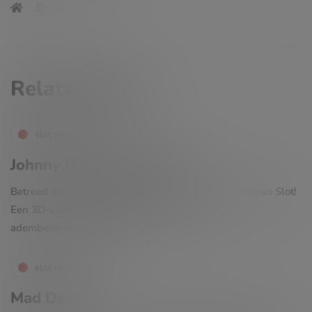
Related posts
slot reviews
Johnny the Octopus Slot
Betreed de onderwaterwereld van Johnny the Octopus Slot!
Een 3D-video slot met gratis spins, wilds en
adembenemende visuals. ??
slot reviews
Mad Dash