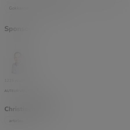
Gokkasten
GratisSpins
Sponsor
1215 posts
AUTEUR VAN DIT ARTIKEL
Christiaan Bollen
articles