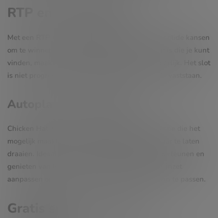
RTP en winstkansen
Met een RTP van 95,18% biedt Chicken Hatch solide kansen
om te winnen. Hoewel het niet de hoogste RTP is die je kunt
vinden, maakt het de gameplay spannend en eerlijk. Het slot
is niet progressief, wat betekent dat de jackpots vaststaan.
Autoplay en inzetopties
Chicken Hatch heeft een handige autoplay-functie die het
mogelijk maakt om een aantal spins achter elkaar te laten
draaien. Ideaal voor spelers die graag achteroverleunen en
genieten van het spel. Ook kun je eenvoudig je inzet
aanpassen om het spel aan jouw voorkeuren aan te passen.
Gratis spins en andere