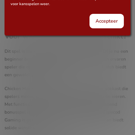
bonusfuncties maken het een aanrader voor iedereen die
voor kansspelen weer.
van gokkasten houdt. Het boerderijthema voegt een unieke
charme toe die dit slot onderscheidt van andere spellen.
Accepteer
Voor wie is Chicken Hatch geschikt?
Dit spel is ideaal voor spelers van alle niveaus. Of je nu een
beginner bent die net begint met gokkasten of een ervaren
speler die op zoek is naar iets nieuws, Chicken Hatch biedt
een geweldige speelervaring.
Chicken Hatch is een levendige en vermakelijke gokkast die
spelers meeneemt naar een boerderij vol kippen en eieren.
Met functies zoals gratis spins, wilds en een spannend
bonusspel is er genoeg te beleven. Dit slot van Capecod
Gaming is geschikt voor spelers van alle niveaus en biedt
solide winstkansen.