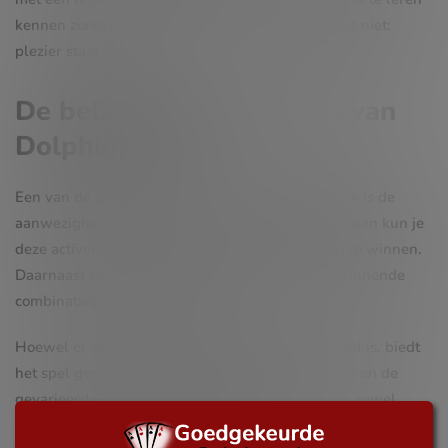
kennen zonder grote risico’s te nemen. En vergeet niet:
plezier staat voorop!
De belangrijkste features van
Dolphin’s Luck
Een van de grootste voordelen van Dolphin’s Luck is de
aanwezigheid van gratis spins. Met scatter symbolen kun je
deze activeren en genieten van extra kansen om te winnen.
Daarnaast zorgen wild symbolen ervoor dat je winnende
combinaties sneller kunt maken.
Hoewel er geen progressieve jackpot of bonusspel is, biedt
het spel genoeg spanning dankzij de 20 winlijnen en de
gevarieerde inzetten. Dit maakt het geschikt voor zowel
casual spelers als hardcore gokkers.