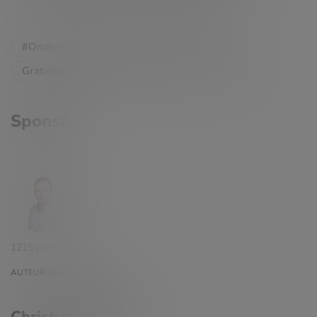
#OnderwaterAvontuur
DolphinsLuck
GratisSpins
OnlineCasino
Videoslot
Sponsor
1215 posts
AUTEUR VAN DIT ARTIKEL