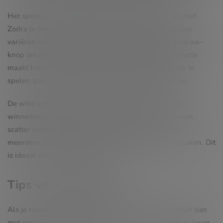
Het spelen van Dolphin’s Luck is eenvoudig en intuïtief.
Zodra je het spel opent, kies je je inzet per lijn, die kan
variëren van €0,03 tot €3. Vervolgens klik je op de draai-
knop om de rollen te laten spinnen. De autoplay functie
maakt het mogelijk om meerdere spins achter elkaar te
spelen zonder dat je steeds opnieuw hoeft te klikken.
De wild symbolen vervangen andere symbolen om
winnende combinaties te creëren. Daarnaast activeren
scatter symbolen de gratis spins feature, waarbij je
meerdere spins kunt spelen zonder je saldo te gebruiken. Dit
is ideaal om je winst te verhogen!
Tips voor beginners
Als je nieuw bent in de wereld van online slots, begin dan
met een lage inzet. Dit geeft je de kans om het spel te leren