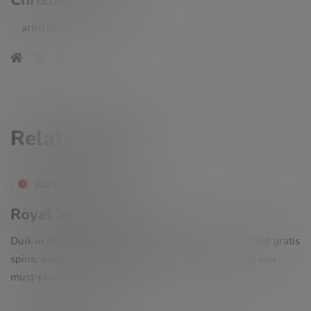
Christiaan Bollen
articles
Related posts
slot reviews
Royal Xmas 2 Slot
Duik in de feestelijke sfeer met Royal Xmas 2 Slot! Met gratis
spins, vermenigvuldigers en scatter symbolen is dit een
must-play voor elke slot fan.