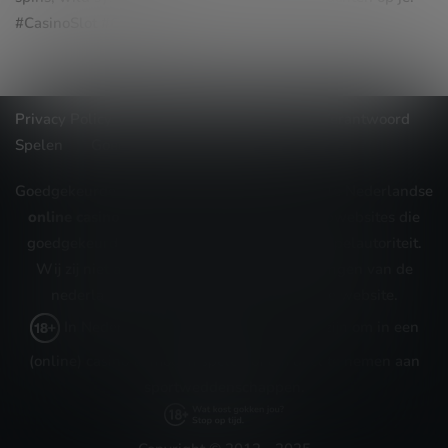
#CasinoSlot #Cinderella
Privacy Policy
Contact
Disclaimer
Verantwoord
Spelen
Goedgekeurde Goksites België
Goedgekeurde Goksites Nederland toont legale Nederlandse
online casino
-, poker- en sportweddenschapwebsites die
goedgekeurd zijn door de nederlandse kansspelautoriteit.
Wij zij niet aansprakelijk voor enige wijzigingen van de
nederlandse wetgeving of fouten op deze website.
In Nederland moet je 18 jaar of ouder zijn om in een
(online) casino te mogen spelen of om deel te nemen aan
sportweddenschappen.