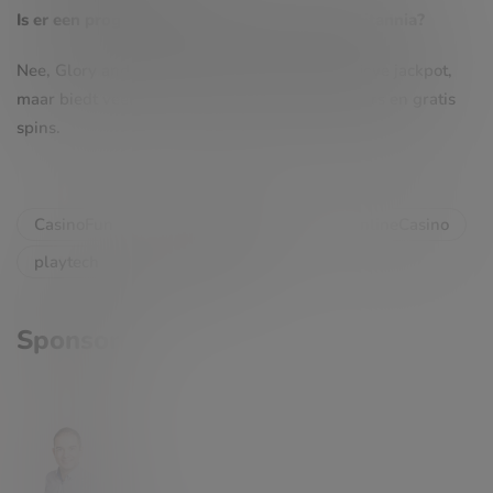
Is er een progressieve jackpot in Glory and Britannia?
Nee, Glory and Britannia heeft geen progressieve jackpot,
maar biedt veel andere functies zoals multipliers en gratis
spins.
CasinoFun
GloryAndBritannia
OnlineCasino
playtech
VideoSlots
Sponsor