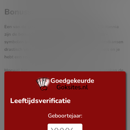
Bonussen en gratis spins
Een van de grootste trekpleisters van Glory and Britannia
zijn de bonussen en gratis spins. Dankzij de Scatter-
symbolen kun je gratis spins verdienen, wat je winstkansen
drastisch verhoogt. Combineer dit met de multipliers en je
hebt een recept voor groot succes.
Hoewel het spel geen progressieve jackpot heeft, maken de
andere functies dit meer dan goed. De Wild-symbolen zijn
bijvoorbeeld cruciaal voor het vormen van winnende
combinaties.
Leeftijdsverificatie
Is Glory and Britannia de moeite
Geboortejaar:
waard?