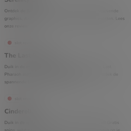
Ontdek de Serenity slot van Games Global! Rustgevende
graphics, Aziatische thema’s en kans op grote winsten. Lees
onze review.
slot reviews
The Last Pharaoh
Duik in de mystiek van het oude Egypte met The Last
Pharaoh slot! Lees onze uitgebreide review en ontdek de
spannende bonussen en gratis spins.
slot reviews
Cinderella
Duik in de sprookjeswereld van de Cinderella slot! Gratis
spins, wild symbolen en magische winsten wachten op je.