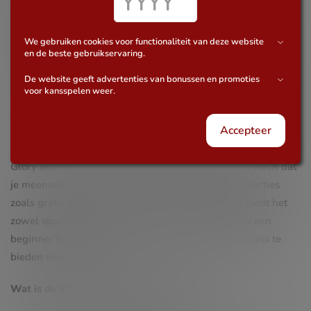
Als je van slots houdt die zowel spannend als visueel
aantrekkelijk zijn, dan is Glory and Britannia absoluut de
We gebruiken cookies voor functionaliteit van deze website
moeite waard. Het spel biedt een solide RTP van 96.1%, wat
en de beste gebruikservaring.
betekent dat het een eerlijke kans biedt om te winnen.
De website geeft advertenties van bonussen en promoties
voor kansspelen weer.
Met functies zoals gratis spins, multipliers en een uniek
thema, onderscheidt het zich van andere slots. Playtech
Accepteer
heeft echt een meesterwerk gecreëerd met dit spel.
Glory and Britannia is een episch videoslot van Playtech dat
je meeneemt naar een wereld vol avontuur. Met functies
zoals gratis spins, Wilds, en een RTP van 96.1% biedt het
zowel spanning als kansen om te winnen. Of je nu een
beginner bent of een ervaren speler, dit spel heeft iets te
bieden voor iedereen.
Wat is de RTP van Glory and Britannia?