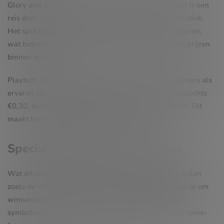
Glory and Britannia is niet zomaar een videoslot; het is een
reis door een historische wereld vol avontuur en mystiek.
Het spel heeft vijf rollen en 243 manieren om te winnen,
wat betekent dat er tal van kansen zijn om die grote prijzen
binnen te halen.
Playtech heeft het spel ontworpen met zowel beginners als
ervaren spelers in gedachten. De minimale inzet is slechts
€0,30, terwijl je maximaal €1 per draai kunt inzetten. Dit
maakt het toegankelijk, ongeacht je budget.
Speciale Symbolen en Functies
Wat dit spel echt uniek maakt, zijn de speciale symbolen
zoals de Wild en Scatter. De Wild-symbolen helpen je om
winnende combinaties te vormen, terwijl de Scatter-
symbolen je toegang geven tot de geweldige gratis spins-