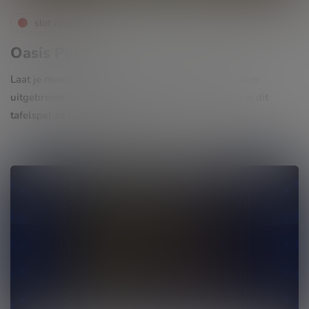
slot reviews
Oasis Poker
Laat je meevoeren naar een pokerparadijs! Lees onze
uitgebreide review over Oasis Poker en ontdek wat dit
tafelspel zo bijzonder maakt.