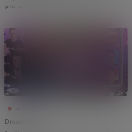
gokkastactie. #DoubleChance #CasinoSlots
slot reviews
Dream3Team