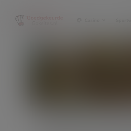
Casino
Sport
slot reviews
Go Wild
Go Wild van World Match is een video slot met
wildsymbolen, scatters en een bonusgame voo