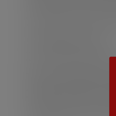
kleurrijk en boeiend, waardoor je meteen wordt m
De geluidseffecten dragen bij aan de spanning, met
winsten. Dit zorgt ervoor dat je je volledig onderg
Een meeslepende ervaring
Of je nu speelt op desktop of mobiel, de graphics 
ideaal voor spelers die graag onderweg willen sp
Tips om succesvol te 
Als je wilt slagen op de Go Wild slot, zijn er een 
instellen van je inzet. Je kunt kiezen tussen een
het toegankelijk maakt voor spelers met verschill
Maak gebruik van de autoplay functie als je wilt o