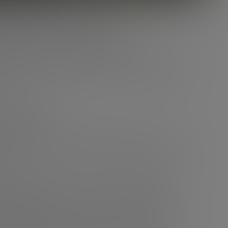
me in Go Wild?
rekkelijke features van deze slot. Wanneer je een
gt, activeer je de bonusgame. Hier kun je extra prijzen
opulair?
egie te gebruiken en grotere prijzen te winnen. Het
ng aan het spel, wat het perfect maakt voor spelers die
dseffecten van Go Wild
che en geluidseffecten in Go Wild. De visuals zijn