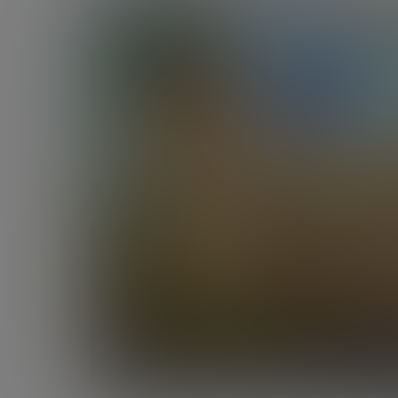
Go Wil