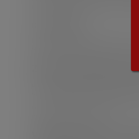
is een handige feature die zorgt voor een gestroom
Ken je limieten
Het is belangrijk om een budget in gedachten te h
Slots zoals Go Wild zijn geweldig voor entertainm
Zijn er gratis spins in
Ja, gratis spins zijn een van de meest geliefde fe
kun je een aantal gratis spins activeren. Dit geeft
Gratis spins zijn perfect voor spelers die hun win
vergroten zonder meer risico te nemen.
Waarom kiezen voor W