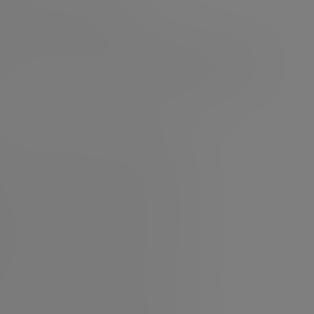
en te verzamelen op de rollen.
ar biedt wel andere spannende features zoals wilds en
 en tablet, zodat je overal kunt spelen.
renommeerde provider van casinospellen.
eaal voor spelers met een klein budget.