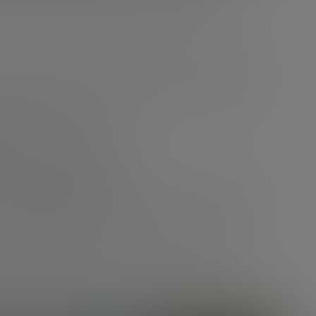
cten en gratis spins, is dit een slot die je niet wilt
reld van online slots? De Go Wild slot van World Match
mbolen, scatters en gratis spins. Of je nu een ervaren
ieden voor iedereen.
slot uniek?
5 betaallijnen. Wat deze slot echt onderscheidt, zijn de
 en een unieke bonusgame. De slot is ontworpen door
online casinospellen.
 van wildsymbolen, die andere symbolen kunnen
bineer dit met scatters die gratis spins activeren, en je