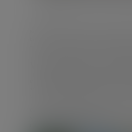
spelers!Met indrukwekkende visuals, geluidseffe
missen.
Ben je klaar om een avontuur te beleven in de we
brengt je een spannende reis vol actie, met wildsy
speler bent of net begint, deze slot heeft iets te b
Wat maakt de Go Wild 
De Go Wild slot is een video slot met 5 rollen en 1
spannende features zoals wildsymbolen, scatters
World Match, een bekende naam in de wereld van 
Een van de opvallende kenmerken is het gebruik
vervangen om winnende combinaties te creëren. Com
hebt een spel dat altijd spannend blijft.