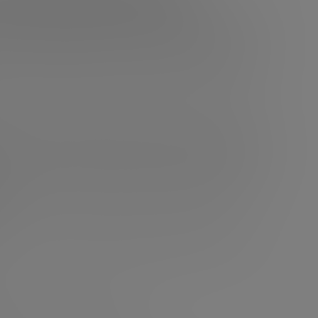
wd als een betrouwbare ontwikkelaar van hoogwaardige
ren geweldige graphics, innovatieve features en een
er voor iedere speler wel iets te vinden. Go Wild is een
video slot met unieke features zoals wilds, scatters en
ote winsten, dit spel biedt een meeslepende ervaring.
nd, maar World Match staat bekend om eerlijke en