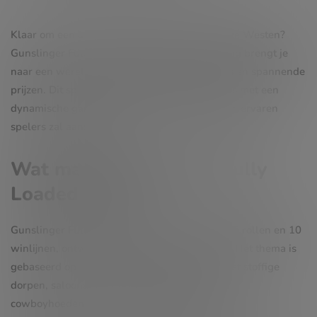
Klaar om een avontuur te beleven in het Wilde Westen?
Gunslinger Fully Loaded van Blueprint Gaming brengt je
naar een wereld vol cowboys, bounty hunters en spannende
prijzen. Dit spel combineert prachtige graphics met een
dynamische gameplay die zowel beginners als ervaren
spelers zal aanspreken.
Wat maakt Gunslinger Fully
Loaded uniek?
Gunslinger Fully Loaded is een videoslot met 5 rollen en 10
winlijnen, ontworpen door Blueprint Gaming. Het thema is
gebaseerd op het Wilde Westen, compleet met stoffige
dorpen, saloons en iconische symbolen zoals
cowboyhoeden, pistolen en Wanted-posters.