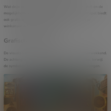
Wat deze slot bijzonder maakt, is de hoge volatiliteit en de
mogelijkheid om tot 5000x je inzet te winnen. Het spel biedt
ook gratis spins met uitbreidende symbolen, wat je
winkansen aanzienlijk kan vergroten.
Grafische kwaliteit
De visuals van Gunslinger Fully Loaded zijn indrukwekkend.
De achtergrond toont een authentiek frontierstadje, terwijl
de symbolen perfect het Wild West-thema overbrengen.