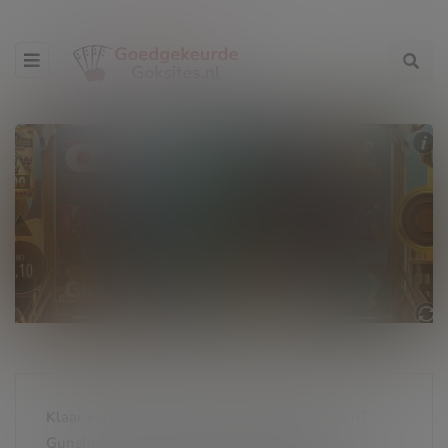
slot reviews
Gunslinger Fully Loaded
Klaar voor een avontuur in het Wilde Westen?
Gunslinger Fully Loaded, ontwikkeld door