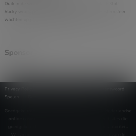
Duik in de wereld van cowboys met Western Jack Slot!
Sticky wilds, gratis spins en een authentieke westernsfeer
wachten op je. Lees nu onze review!
Sponsor
Privacy Policy
Contact
Disclaimer
Verantwoord
Spelen
Goedgekeurde Goksites België
Goedgekeurde Goksites Nederland toont legale Nederlandse
online casino
-, poker- en sportweddenschapwebsites die
goedgekeurd zijn door de nederlandse kansspelautoriteit.
Wij zij niet aansprakelijk voor enige wijzigingen van de