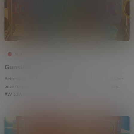
slot reviews
Gunslinger Fully Loaded
Betreed de Wild West met Gunslinger Fully Loaded! Lees
onze review en ontdek hoe je grote prijzen kunt winnen.
#WildWest #CasinoSlots