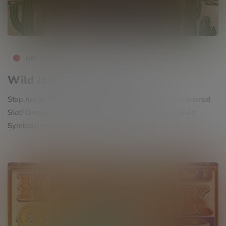
slot reviews
Wild Jack Remastered Slot
Stap het Wilde Westen binnen met Wild Jack Remastered
Slot! Ontdek hoe je kunt winnen met Free Spins, Wild
Symbolen en meer. Lees nu onze review!