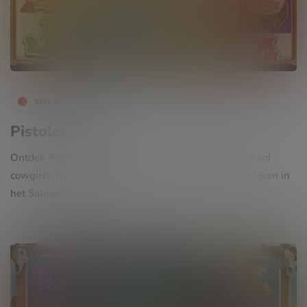
slot reviews
Pistoleras Slot
Ontdek Pistoleras Slot, een spannende western slot vol
cowgirls, free spins en bonussen. Ga voor grootse prijzen in
het Saloon Bonusspel!