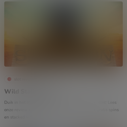
slot reviews
Wild Stallion Slot
Duik in het Wilde Westen met de Wild Stallion slot! Lees
onze review en ontdek hoe je kunt winnen met gratis spins
en stacked wilds.