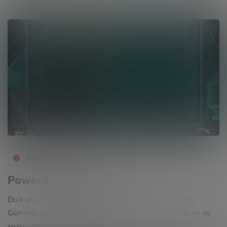
slot reviews
Power Force Villains
Duik in de wereld van Power Force Villains van Push
Gaming. Ontdek stacked symbolen, mega-symbolen en de
spannende gratis spins ronde!