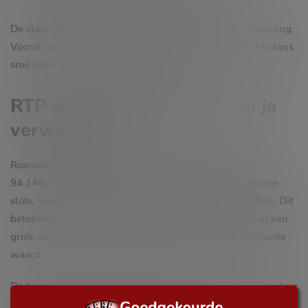
De stacked wilds en multipliers zorgen voor extra spanning.
Vooral tijdens de basisgame kunnen stacked wilds je balans
snel doen groeien, mits je geluk hebt.
RTP en volatiliteit: Wat kun je
verwachten?
Roaming Reels heeft een RTP (Return to Player) van
94.14%. Hoewel dit iets lager is dan bij sommige andere
slots, wordt dit gecompenseerd door de hoge volatiliteit. Dit
betekent dat je misschien wat langer moet wachten op een
grote winst, maar wanneer die komt, is het vaak de moeite
waard.
De hoge volatiliteit maakt deze gokkast geschikt voor spelers
die houden van spanning en grote risico’s. Voor wie liever