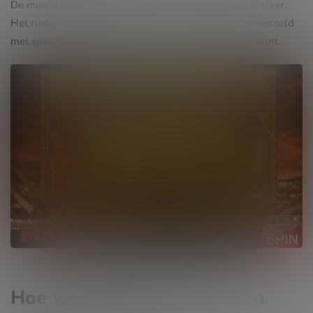
De muziek en geluidseffecten dragen ook bij aan de sfeer.
Het rustgevende geluid van de savanne wordt afgewisseld
met spannende effecten wanneer je een grote prijs wint.
Roaming Reels – screenshot
Hoe werken de features van