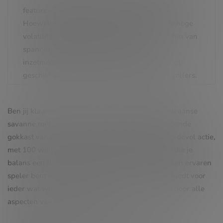
features zoals gratis spins en stacked wilds.
Hoewel de RTP slechts 94.14% is, maakt de hoge
volatiliteit het een slot voor spelers die houden van
spanning en avontuur.Met flexibele
inzetmogelijkheden en een uniek design is het
geschikt voor zowel casual spelers als high rollers.
Ben jij klaar om op avontuur te gaan door de Afrikaanse
savanne met de Roaming Reels slot? Deze spannende
gokkast van Ainsworth Game Technology zit boordevol actie,
met 100 winlijnen, gratis spins en stacked wilds die je
balans een flinke boost kunnen geven. Of je nu een ervaren
speler bent of een nieuwkomer, Roaming Reels biedt voor
ieder wat wils. In deze review nemen we je mee door alle
aspecten van deze unieke slot.