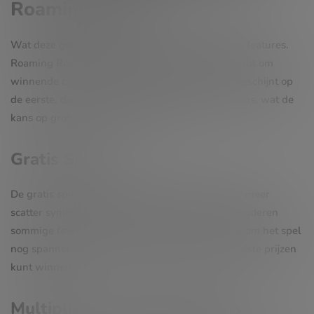
Roaming Reels?
Wat deze gokkast echt interessant maakt, zijn de features.
Roaming Reels heeft een wild symbool dat je helpt om
winnende combinaties te maken. Dit symbool verschijnt op
de eerste, derde en vijfde rol tijdens de gratis spins, wat de
kans op grotere winsten vergroot.
Gratis Spins
De gratis spins worden geactiveerd als je drie of meer
scatter symbolen draait. Tijdens deze ronde veranderen
sommige features, zoals de positie van de wilds, om het spel
nog spannender te maken. Dit is waar je de grootste prijzen
kunt winnen.
Multipliers en Stacked Wilds