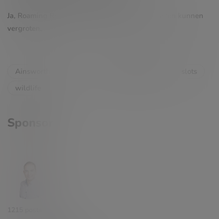
Ja, Roaming Reels bevat multipliers die je winsten kunnen
vergroten.
Ainsworth
Casino
RoamingReels
slots
wildlife
Sponsor
1215 posts