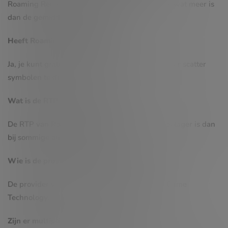
Roaming Reels heeft maar liefst 100 winlijnen, wat meer is
dan de gemiddelde gokkast.
Heeft Roaming Reels gratis spins?
Ja, je kunt gratis spins activeren door drie of meer scatter
symbolen te draaien.
Wat is de RTP van Roaming Reels?
De RTP van Roaming Reels is 94.14%, wat iets lager is dan
bij sommige andere slots.
Wie is de provider van Roaming Reels?
De provider van Roaming Reels is Ainsworth Game
Technology.
Zijn er multipliers in Roaming Reels?