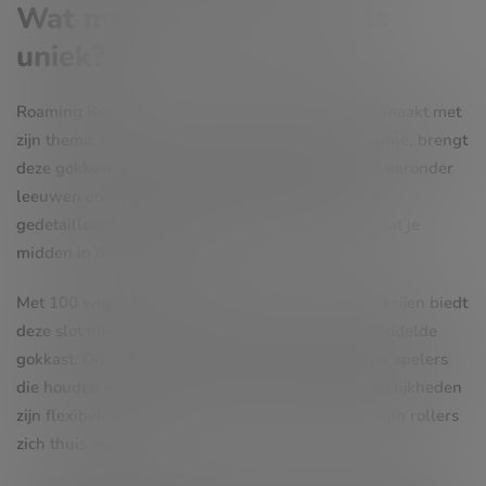
Wat maakt Roaming Reels
uniek?
Roaming Reels is een video slot die direct indruk maakt met
zijn thema. Geïnspireerd door de Afrikaanse savanne, brengt
deze gokkast je in een wereld vol wilde dieren, waaronder
leeuwen en zebra’s. De graphics zijn kleurrijk en
gedetailleerd, waardoor je echt het gevoel krijgt dat je
midden in de natuur bent.
Met 100 winlijnen en een layout van 5 rollen en 3 rijen biedt
deze slot meer kansen om te winnen dan de gemiddelde
gokkast. Dit maakt het een uitstekende keuze voor spelers
die houden van een dynamisch spel. De inzetmogelijkheden
zijn flexibel, waardoor zowel casual spelers als high rollers
zich thuis voelen.