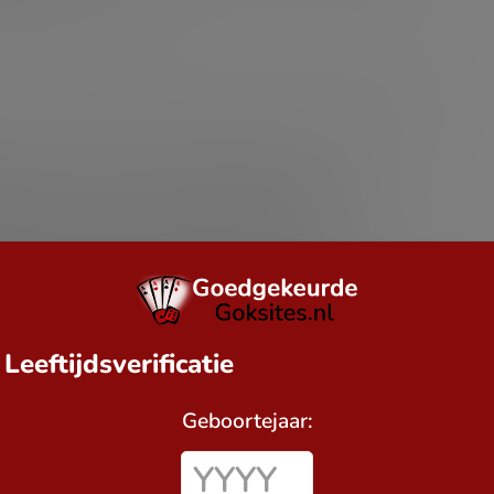
Hier kun je enorme prijzen winnen, vooral als je de jackpot
ins in Sun of Egypt 2
 Het spel biedt een aantal spannende functies, waaronder
akt op indrukwekkende prijzen.
ymbolen. Tijdens deze ronde kun je extra spins verdienen
Leeftijdsverificatie
Geboortejaar: