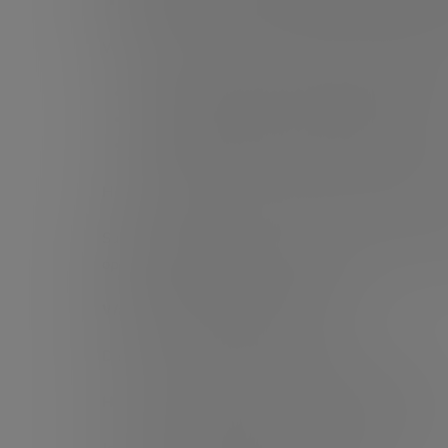
Wil je je winkansen vergroten? Hier zijn een paar 
Begin met een lage inzet om het spel te leren
Speel de gratis spins en bonusrondes optimaa
Beheer je budget verstandig; stop met spelen 
Het belangrijkste is om plezier te hebben terwijl je
Sun of Egypt 2 biedt een spannende en visueel aa
op grote prijzen. Het is een must-play voor liefhe
Wat is de RTP van Sun of Egypt 2?
De RTP van Sun of Egypt 2 is 96%, wat een goede
Hoe activeer ik de gratis spins in Sun of Egypt 2?