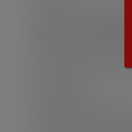
Er zijn meerdere jackpots te winnen, waaronder d
geactiveerd, wat zorgt voor extra spanning tijdens
Waarom Sun of Egypt 
Sun of Egypt 2 biedt een unieke combinatie van v
op grote prijzen. Het spel heeft een RTP van 96%
Daarnaast is het thema van het oude Egypte tijdloos
ook beschikbaar op mobiele apparaten, waardoor j
Voor- en Nadelen
Voordelen:
Mooie graphics, veel bonussen, e
Nadelen:
Geen progressieve jackpot en geen m
Tips om te Winnen bij