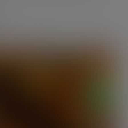
?
 en farao’s voegen echt iets toe aan de gameplay. Het is
 besteed aan het ontwerp.