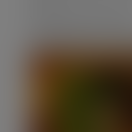
aantrekkelijk.
Wat maakt het ontwerp uniek
De details in de symbolen zoals de zon, scarabeeën
duidelijk dat Booongo Gaming veel aandacht heeft