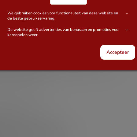
e Mini, Minor en Major Jackpot. Deze worden willekeurig
 het spelen.
We gebruiken cookies voor functionaliteit van deze website en
de beste gebruikservaring.
2 Proberen?
De website geeft advertenties van bonussen en promoties voor
kansspelen weer.
isuele aantrekkingskracht, spannende functies en een kans
Accepteer
, wat betekent dat je goede kansen hebt om te winnen.
, wat dit een favoriet maakt bij veel spelers. Het spel is
e overal kunt spelen.
n eenvoudige gameplay.
ultiplier.
 Sun of Egypt 2