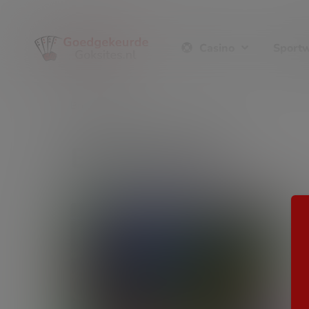
Casino
Sport
Browsing tag
Bejeweled2