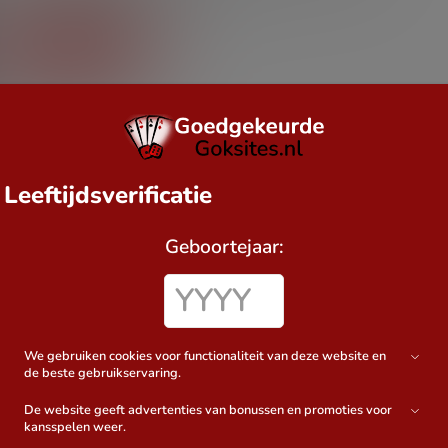
Lees meer
slot reviews
Leeftijdsverificatie
Money Wheel
Geboortejaar:
Benieuwd naar de Money Wheel slot? Lees onze review
en ontdek alles over dit spannende casinospel van Boss
Media!
We gebruiken cookies voor functionaliteit van deze website en
Lees meer
de beste gebruikservaring.
De website geeft advertenties van bonussen en promoties voor
kansspelen weer.