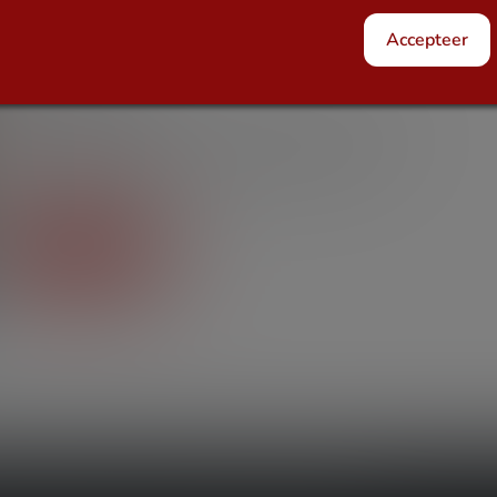
Accepteer
slot reviews
Cool Fruits
Ga voor de ultieme fruitige casinobeleving met de Cool
Fruits slot van Boss Media. Simpel, kleurrijk en vol
plezier! ?
Lees meer
twoord Spelen
Goedgekeurde Goksites België