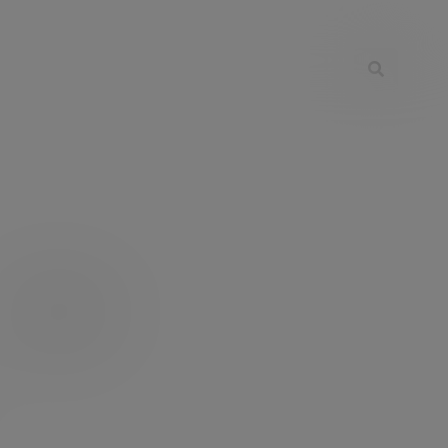
Sponsor