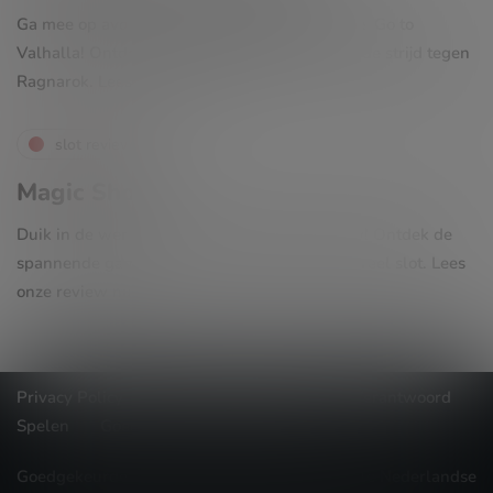
Ga mee op avontuur met de Vikings in Vikings Go to
Valhalla! Ontdek Free Spins, Sticky Wilds en de strijd tegen
Ragnarok. Lees onze review!
slot reviews
Magic Show
Duik in de wereld van magie met Magic Show! Ontdek de
spannende gameplay en features van deze 3-reel slot. Lees
onze review nu!
Privacy Policy
Contact
Disclaimer
Verantwoord
Spelen
Goedgekeurde Goksites België
Goedgekeurde Goksites Nederland toont legale Nederlandse