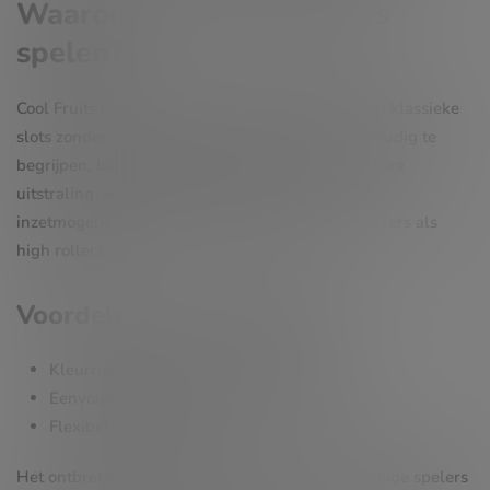
Waarom zou je Cool Fruits
spelen?
Cool Fruits is perfect voor spelers die houden van klassieke
slots zonder al te veel poespas. Het spel is eenvoudig te
begrijpen, biedt solide winsten en heeft een vrolijke
uitstraling. Bovendien is de flexibiliteit in
inzetmogelijkheden ideaal voor zowel casual spelers als
high rollers.
Voordelen van Cool Fruits
Kleurrijke en humoristische symbolen.
Eenvoudige gameplay zonder complicaties.
Flexibele inzetopties.
Het ontbreken van bonusfeatures kan voor sommige spelers