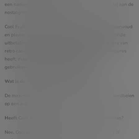
een nadeel zijn, maar voor anderen draagt dit juist bij aan de
nostalgische charme van het spel.
Cool Fruits van Boss Media is een klassieke slot die eenvoud
en plezier combineert. Met kleurrijke symbolen en solide
uitbetalingen is het een ideale keuze voor liefhebbers van
retro casinospellen. Hoewel het spel geen bonusfeatures
heeft, maakt de humoristische uitstraling en
gebruiksvriendelijke interface veel goed.
Wat is de maximale uitbetaling bij Cool Fruits?
De maximale uitbetaling is 50.000 munten bij drie aardbeien
op een actieve winlijn.
Heeft Cool Fruits bonusfeatures zoals wild-symbolen?
Nee, Cool Fruits heeft geen wild-symbolen, scatters of