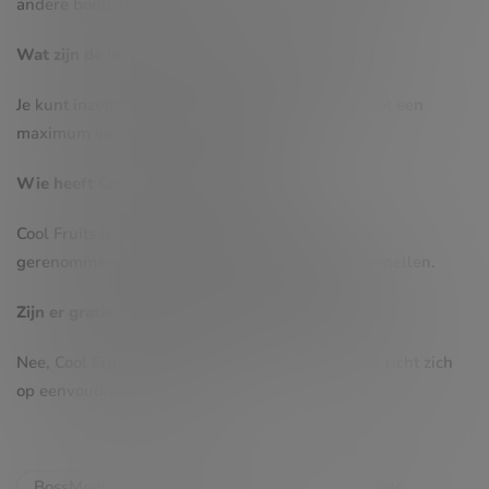
andere bonusfeatures.
Wat zijn de inzetmogelijkheden bij Cool Fruits?
Je kunt inzetten tussen €0.05 en €1 per munt, met een
maximum van negen munten per lijn.
Wie heeft Cool Fruits ontwikkeld?
Cool Fruits is ontwikkeld door Boss Media, een
gerenommeerde aanbieder van klassieke casinospellen.
Zijn er gratis spins beschikbaar in Cool Fruits?
Nee, Cool Fruits biedt geen gratis spins. Het spel richt zich
op eenvoudige gameplay.
BossMedia
CasinoGaming
ClassicSlots