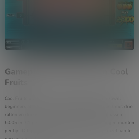
Cool Fruits – screenshot
Gameplay en functies van Cool
Fruits
Cool Fruits biedt een no-nonsense gameplay die zowel
beginners als ervaren spelers aanspreekt. Je speelt met drie
rollen en drie winlijnen, waarbij je kunt inzetten tussen
€0.05 en €1 per munt, met een maximum van negen munten
per lijn. Dit geeft je voldoende flexibiliteit om je inzet aan te
passen aan je budget.