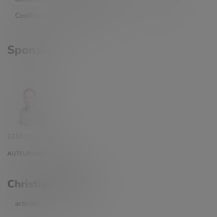
CoolFruits
FruitSlots
Sponsor
1215 posts
AUTEUR VAN DIT ARTIKEL
Christiaan Bollen
articles