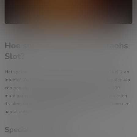
9 Happy Pharaohs Slot – screenshot
Hoe speel je 9 Happy Pharaohs
Slot?
Het spelen van de 9 Happy Pharaohs slot is gemakkelijk en
intuïtief. Zodra je de game opent, kun je je inzet bepalen via
een pop-up panel. Kies een bedrag tussen 0,20 en 100
munten per spin. Met de ‘Spin’-knop kun je de rollen laten
draaien, terwijl de ‘Autoplay’-functie je in staat stelt om een
aantal automatische spins in te stellen.
Speciale functies