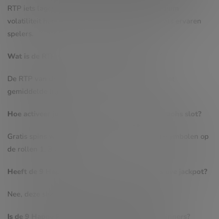
RTP iets lager is dan gemiddeld, maakt de medium
volatiliteit het spel geschikt voor zowel casual als ervaren
spelers.
Wat is de RTP van de 9 Happy Pharaohs slot?
De RTP van deze slot is 95,8%, wat iets onder het
gemiddelde ligt.
Hoe activeer je gratis spins in de 9 Happy Pharaohs slot?
Gratis spins worden geactiveerd door drie ster-symbolen op
de rollen 1, 3 en 5.
Heeft de 9 Happy Pharaohs slot een progressieve jackpot?
Nee, deze slot heeft geen progressieve jackpot.
Is de 9 Happy Pharaohs slot geschikt voor beginners?