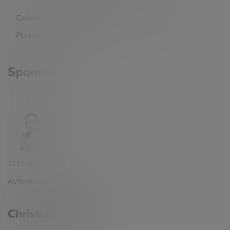
Casino
EgyptischThema
FruitSlots
Playson
slots
Sponsor
1215 posts
AUTEUR VAN DIT ARTIKEL
Christiaan Bollen