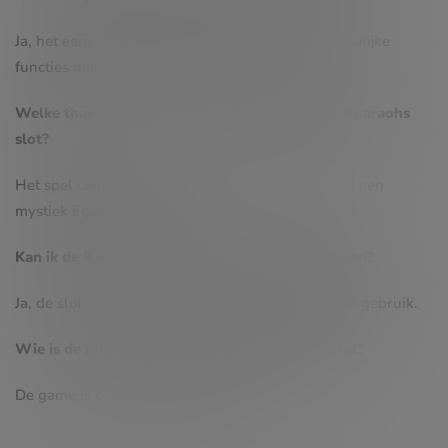
Ja, het eenvoudige ontwerp en de gebruiksvriendelijke
functies maken het ideaal voor beginners.
Welke thema-elementen vind je in de 9 Happy Pharaohs
slot?
Het spel combineert klassieke fruit symbolen met een
mystiek Egyptisch thema.
Kan ik de 9 Happy Pharaohs slot op mobiel spelen?
Ja, de slot is volledig geoptimaliseerd voor mobiel gebruik.
Wie is de provider van de 9 Happy Pharaohs slot?
De game is ontwikkeld door Playson.