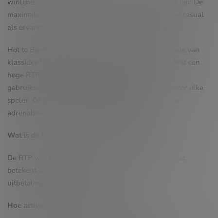
winlijnen en een minimale inzet van 0,01 munt per lijn. De
maximale inzet per lijn is 1,2 munt, waardoor zowel casual
als ervaren spelers van het spel kunnen genieten.
Hot to Burn Hold and Spin is een perfecte combinatie van
klassieke fruitige gameplay en moderne functies. Met een
hoge RTP, spannende bonusrondes en een
gebruiksvriendelijke interface biedt deze slot iets voor elke
speler. Of je nu een nostalgische gamer bent of een
adrenalinejunkie, deze slot stelt niet teleur.
Wat is de RTP van Hot to Burn Hold and Spin?
De RTP van Hot to Burn Hold and Spin is 96,7%, wat
betekent dat het een slot is met goede
uitbetalingsmogelijkheden.
Hoe activeer je de Hold and Spin-feature?