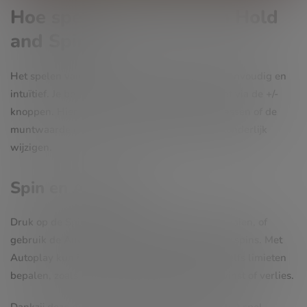
Hoe speel je Hot to Burn Hold
and Spin?
Het spelen van Hot to Burn Hold and Spin is eenvoudig en
intuïtief. Je begint met het instellen van je inzet via de +/-
knoppen. Hiermee kun je de totale inzet aanpassen of de
muntwaarde en het aantal munten per lijn afzonderlijk
wijzigen.
Spin en Autoplay
Druk op de Spin-knop om de rollen te laten draaien, of
gebruik de Autoplay-functie voor automatische spins. Met
Autoplay kun je het aantal spins instellen en zelfs limieten
bepalen, zoals het stoppen bij een bepaalde winst of verlies.