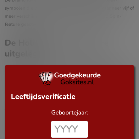
De Diamond- en Sun-symbolen fungeren als Money-
symbolen die willekeurige waarden hebben. Wanneer vijf of
meer verschijnen, wordt de spannende Hold and Spin-
feature geactiveerd.
De Hold and Spin Feature
uitgelegd
De Hold and Spin-feature is een van de meest opwindende
aspecten van deze slot. Bij het activeren blijven alleen de
Money-symbolen op de rollen, terwijl de andere symbolen
verdwijnen.
Leeftijdsverificatie
Je begint met vier respins, en elke keer dat een nieuw
Geboortejaar:
Money-symbool verschijnt, wordt het aantal respins
opnieuw ingesteld op vier. Het doel? Vul de hele grid met
Money-symbolen om de Big Money Wheel-bonus te