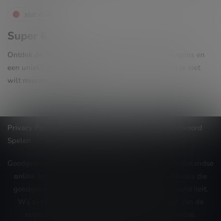
slot reviews
Super 6
Ontdek de Super 6 slot! Met 720 winlijnen, gratis spins en
een unieke Aziatische sfeer is dit een avontuur dat je niet
wilt missen. #Super6Slot
Privacy Policy
Contact
Disclaimer
Verantwoord
Spelen
Goedgekeurde Goksites België
Goedgekeurde Goksites Nederland toont legale Nederlandse
online casino
-, poker- en sportweddenschapwebsites die
goedgekeurd zijn door de nederlandse kansspelautoriteit.
Wij zij niet aansprakelijk voor enige wijzigingen van de
nederlandse wetgeving of fouten op deze website.