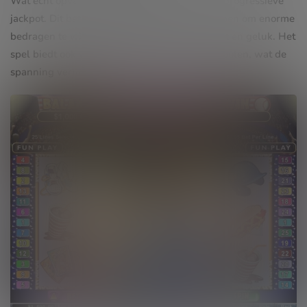
Wat echt opvalt, is de aanwezigheid van een progressieve
jackpot. Dit betekent dat spelers de kans hebben om enorme
bedragen te winnen, afhankelijk van hun inzet en geluk. Het
spel biedt ook wild-symbolen en scatter-symbolen, wat de
spanning verhoogt.