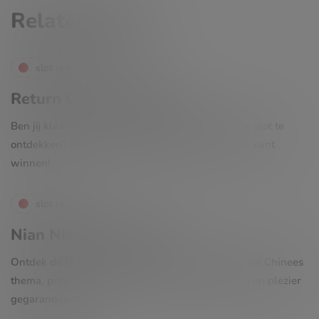
Related posts
slot reviews
Return Of The Phoeinx
Ben jij klaar om de vurige Return Of The Phoenix slot te
ontdekken? ?? Lees onze review en ontdek hoe je kunt
winnen!
slot reviews
Nian Nian You Yu Slot
Ontdek de Nian Nian You Yu Slot van Playtech! Met Chinees
thema, progressieve jackpots en wilds. Spanning en plezier
gegarandeerd!